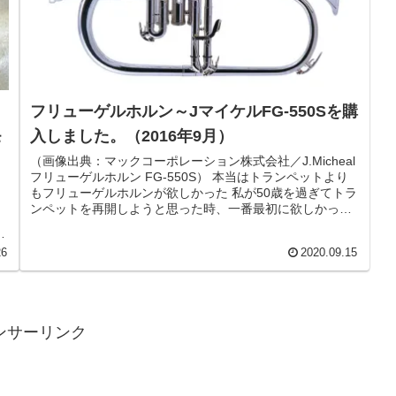
フリューゲルホルン～JマイケルFG-550Sを購
モ
入しました。（2016年9月）
（画像出典：マックコーポレーション株式会社／J.Micheal
フリューゲルホルン FG-550S） 本当はトランペットより
ま
もフリューゲルホルンが欲しかった 私が50歳を過ぎてトラ
ンペットを再開しようと思った時、一番最初に欲しかった
こ
のはトラ...
入
26
2020.09.15
ンサーリンク