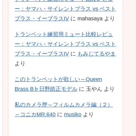
ー：ヤマハ・サイレントブラス vs ベスト
ブラス・イーブラスIV
に
mahasaya
より
トランペット練習用ミュート比較レビュ
ー：ヤマハ・サイレントブラス vs ベスト
ブラス・イーブラスIV
に
もみじてるやま
より
このトランペットが欲しい～Queen
Brass B♭日野皓正モデル
に
玉やん
より
私のカメラ歴～フィルムカメラ編（２）
～コニカMR.640
に
musiko
より