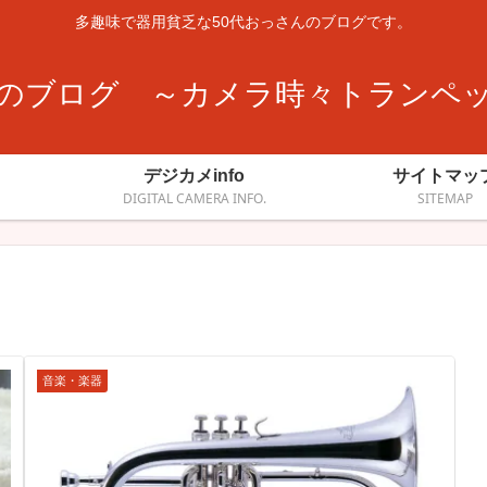
多趣味で器用貧乏な50代おっさんのブログです。
のブログ ～カメラ時々トランペ
デジカメinfo
サイトマッ
DIGITAL CAMERA INFO.
SITEMAP
音楽・楽器