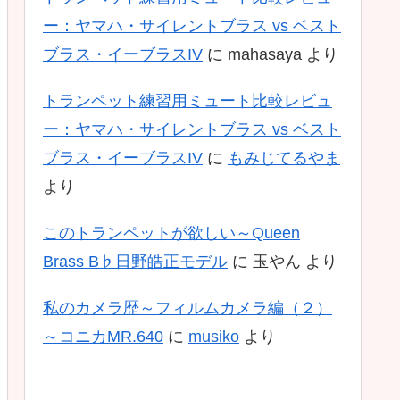
ー：ヤマハ・サイレントブラス vs ベスト
ブラス・イーブラスIV
に
mahasaya
より
トランペット練習用ミュート比較レビュ
ー：ヤマハ・サイレントブラス vs ベスト
ブラス・イーブラスIV
に
もみじてるやま
より
このトランペットが欲しい～Queen
Brass B♭日野皓正モデル
に
玉やん
より
私のカメラ歴～フィルムカメラ編（２）
～コニカMR.640
に
musiko
より