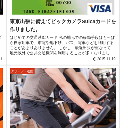
東京出張に備えてビックカメラSuicaカードを
作りました。
ん
はじめての交通系ICカード 私の地元での移動手段はもっぱ
前
ら自家用車で、市電や地下鉄、バス、電車などを利用する
曲
ことがあまりありません。 しかし、最近出張が重なって、
地元以外で公共交通機関を利用することが多くなりまし
た。 先日福岡に出張に行った...
21
2015.11.19
スポーツ・運動