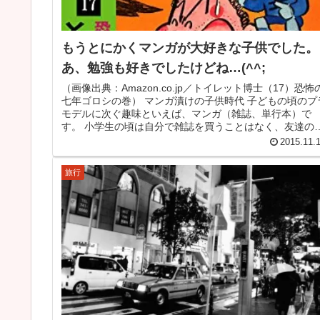
もうとにかくマンガが大好きな子供でした。
あ、勉強も好きでしたけどね…(^^;
（画像出典：Amazon.co.jp／トイレット博士（17）恐怖
七年ゴロシの巻） マンガ漬けの子供時代 子どもの頃のプ
モデルに次ぐ趣味といえば、マンガ（雑誌、単行本）で
す。 小学生の頃は自分で雑誌を買うことはなく、友達の
誌を借りて読ん...
2015.11.
旅行