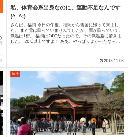
私、体育会系出身なのに、運動不足なんです
(^_^;)
さらば、福岡 今日の午後、福岡から雪国に帰って来まし
た。 まだ雪は降っていませんでしたが、雨が降っていて、
気温は1桁。 福岡は24℃だったので、その気温差に驚きま
の
した。 20℃以上ですよ！ ああ、やっぱりよかったな～、
ラ
福岡。 もうしばらく仕...
雑
12
2015.11.08
旅行