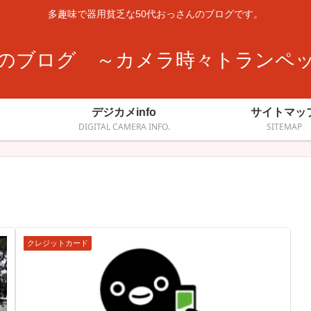
多趣味で器用貧乏な50代おっさんのブログです。
のブログ ～カメラ時々トランペ
デジカメinfo
サイトマッ
DIGITAL CAMERA INFO.
SITEMAP
クレジットカード