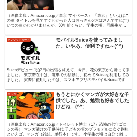
（画像出典：Amazon.co.jp／東京 マイペース） 「東京」といえばこ
の歌 タイトルを見てすぐわかった人はおっさんorおばさんですね(^^)
いつの曲かわかりませんが、30年前くらい、学生の頃、同級生がカ
ラオケでよく歌っていた曲です。...
モバイルSuicaを使ってみまし
クレジットカード
た。いやあ、便利ですね～(^^)
Suicaデビュー 1泊2日の出張を終えて、今日、花の東京から帰って来
ました。 東京滞在中は、電車での移動に、初めてSuicaを利用してみ
ました。 実際に使用したのは、スマホアプリのモバイルSuicaです。
初Suicaの感想は…？ いやあ...
もうとにかくマンガが大好きな子
マンガ
供でした。あ、勉強も好きでした
けどね…(^^;
（画像出典：Amazon.co.jp／トイレット博士（17）恐怖の七年ゴロ
シの巻） マンガ漬けの子供時代 子どもの頃のプラモデルに次ぐ趣味
といえば、マンガ（雑誌、単行本）です。 小学生の頃は自分で雑誌