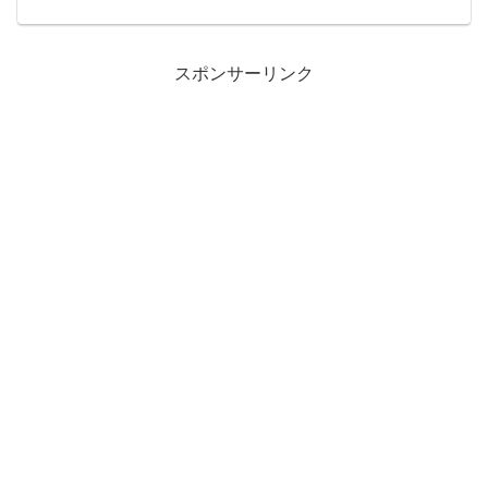
を買うことはなく、友達の雑誌を借りて読ん...
スポンサーリンク