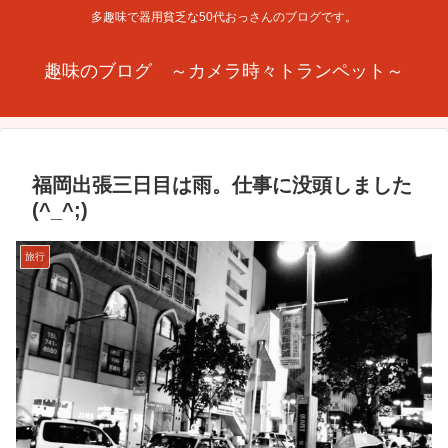
多趣味で器用貧乏な50代おっさんのブログです。
趣味のブログ ～カメラ時々トランペット～
福岡出張三日目は雨。仕事に没頭しました
(^_^;)
旅行