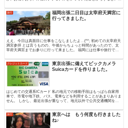
学生の頃からなのかもしれません。 定番の京都と奈良 は...
福岡出張二日目は太宰府天満宮に
旅行
行ってきました。
ええ、今日は真面目に仕事をこなしましたよ…(^^; 初めての太宰府天
満宮参拝 とは言うものの、午後からちょっと時間があったので、太
宰府天満宮までお参りに行って来ました。 福岡には仕事や旅行で何
度も来ているのですが、太宰府にきたのは今回が初め...
東京出張に備えてビックカメラ
クレジットカード
Suicaカードを作りました。
はじめての交通系ICカード 私の地元での移動手段はもっぱら自家用
車で、市電や地下鉄、バス、電車などを利用することがあまりありま
せん。 しかし、最近出張が重なって、地元以外で公共交通機関を利
用することが多くなりました。 先日福岡に出張に行った...
東京へは もう何度も行きました
旅行
ね♪