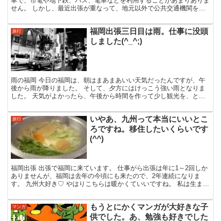
車で、市電や地下鉄、バス、電車などを利用することがあまりありま
せん。 しかし、最近出張が重なって、地元以外で公共交通機関を利
用することが多くなりました。 先日福岡に出張に行った...
福岡出張三日目は雨。仕事に没頭
旅行
しました(^_^;)
雨の福岡 今日の福岡は、朝はまあまあいい天気だったんですが、午
後から雨が降りました。 そして、夕方にはけっこう強い雨となりま
した。 天気がよかったら、午後から時間を作って少し観光を、と思
っていたのですが、雨になるのは天気予報でわかっていたの...
いやあ、九州って本当にいいとこ
旅行
ろですね。移住したいくらいです
(^^)
福岡出張 出張で福岡に来ています。 仕事がら出張は年に1～2回しか
ありませんが、福岡は去年の今頃にも来たので、2年連続になりま
す。 九州大好き♡ やはりこちらは暖かくていいですね。 私は生まれ
も育ちも雪国なのですが、雪が嫌いなんです。 特に...
もうとにかくマンガが大好きな子
マンガ
供でした。あ、勉強も好きでした