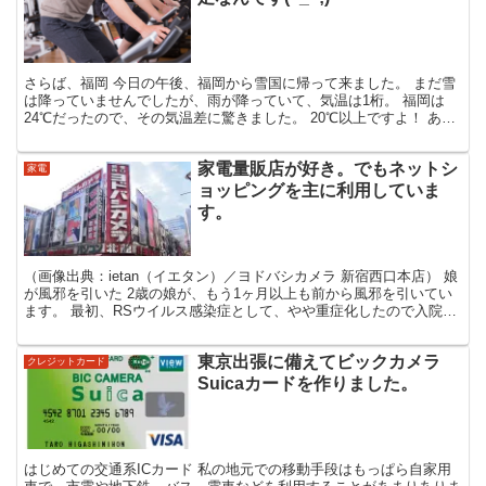
さらば、福岡 今日の午後、福岡から雪国に帰って来ました。 まだ雪
は降っていませんでしたが、雨が降っていて、気温は1桁。 福岡は
24℃だったので、その気温差に驚きました。 20℃以上ですよ！ あ
あ、やっぱりよかったな～、福岡。 もうしばらく仕...
家電量販店が好き。でもネットシ
家電
ョッピングを主に利用していま
す。
（画像出典：ietan（イエタン）／ヨドバシカメラ 新宿西口本店） 娘
が風邪を引いた 2歳の娘が、もう1ヶ月以上も前から風邪を引いてい
ます。 最初、RSウイルス感染症として、やや重症化したので入院治
療しました。 その後軽快して退院となったの...
東京出張に備えてビックカメラ
クレジットカード
Suicaカードを作りました。
はじめての交通系ICカード 私の地元での移動手段はもっぱら自家用