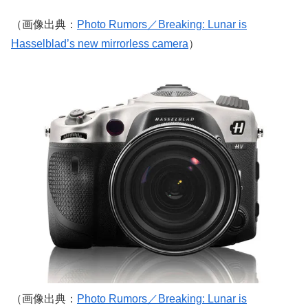
（画像出典：
Photo Rumors／Breaking: Lunar is
Hasselblad’s new mirrorless camera
）
（画像出典：
Photo Rumors／Breaking: Lunar is