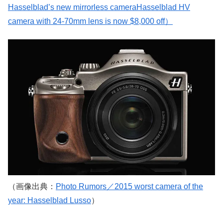
Hasselblad’s new mirrorless cameraHasselblad HV
camera with 24-70mm lens is now $8,000 off）
（画像出典：
Photo Rumors／2015 worst camera of the
year: Hasselblad Lusso
）