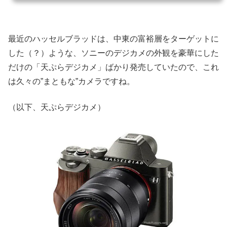
しくはデジカメWatchの記事を参照してほしいのですが、このカメラはセンサーサイズ
がフィルムカメラで言うところのセミ判（6×4.5cm）に近く（53.7×40.4mm）、画素数
がなんと1億！というとんでもないカメラです。（ちなみに、ペンタックス645Zのセン
サーサイズは、43.8×32.8mmで、5140万画素）...
最近のハッセルブラッドは、中東の富裕層をターゲットに
した（？）ような、ソニーのデジカメの外観を豪華にした
だけの「天ぷらデジカメ」ばかり発売していたので、これ
は久々の”まともな”カメラですね。
（以下、天ぷらデジカメ）