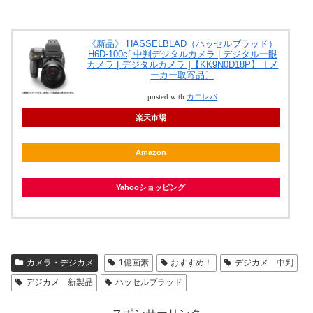
《新品》 HASSELBLAD（ハッセルブラッド）
H6D-100c[ 中判デジタルカメラ | デジタル一眼
カメラ | デジタルカメラ ]【KK9N0D18P】〔メ
ーカー取寄品〕
posted with
カエレバ
楽天市場
Amazon
Yahooショッピング
カメラ・デジカメ
1億画素
おすすめ！
デジカメ 中判
デジカメ 新製品
ハッセルブラッド