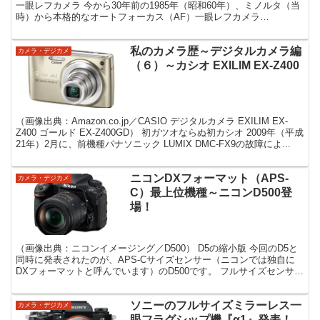
一眼レフカメラ 今から30年前の1985年（昭和60年）、ミノルタ（当
時）から本格的なオートフォーカス（AF）一眼レフカメラ
「α-7000」が発売されました。 これ...
私のカメラ歴～デジタルカメラ編
カメラ・デジカメ
（６）～カシオ EXILIM EX-Z400
（画像出典：Amazon.co.jp／CASIO デジタルカメラ EXILIM EX-
Z400 ゴールド EX-Z400GD） 初ガツオならぬ初カシオ 2009年（平成
21年）2月に、前機種パナソニック LUMIX DMC-FX9の故障によ...
ニコンDXフォーマット（APS-
カメラ・デジカメ
C）最上位機種～ニコンD500登
場！
（画像出典：ニコンイメージング／D500） D5の縮小版 今回のD5と
同時に発表されたのが、APS-Cサイズセンサー（ニコンでは独自に
DXフォーマットと呼んでいます）のD500です。 フルサイズセンサー
（ニコンではFXフォーマット）のD5の...
ソニーのフルサイズミラーレス一
カメラ・デジカメ
眼フラグシップ機『α1』発表！