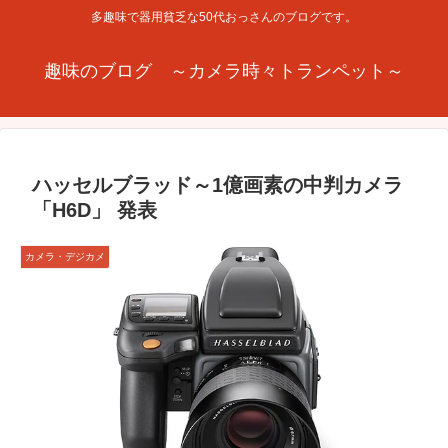
多趣味で器用貧乏な50代おっさんのブログです。
趣味のブログ ～カメラ時々トランペット～
ハッセルブラッド～1億画素の中判カメラ
「H6D」 発表
カメラ・デジカメ