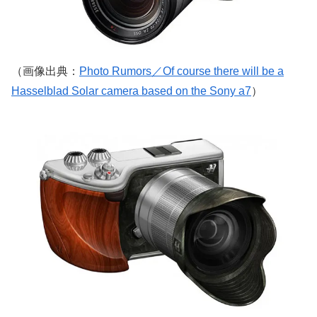
（画像出典：
Photo Rumors／Of course there will be a
Hasselblad Solar camera based on the Sony a7
）