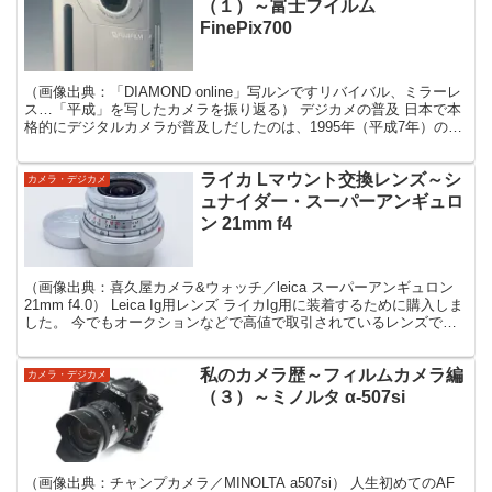
（１）～富士フイルム
FinePix700
（画像出典：「DIAMOND online」写ルンですリバイバル、ミラーレ
ス…「平成」を写したカメラを振り返る） デジカメの普及 日本で本
格的にデジタルカメラが普及しだしたのは、1995年（平成7年）のカ
シオQV-10からだったと思います。...
ライカ Lマウント交換レンズ～シ
カメラ・デジカメ
ュナイダー・スーパーアンギュロ
ン 21mm f4
（画像出典：喜久屋カメラ&ウォッチ／leica スーパーアンギュロン
21mm f4.0） Leica Ig用レンズ ライカIg用に装着するために購入しま
した。 今でもオークションなどで高値で取引されているレンズで
す。 私もヤフオクで10万...
私のカメラ歴～フィルムカメラ編
カメラ・デジカメ
（３）～ミノルタ α-507si
（画像出典：チャンプカメラ／MINOLTA a507si） 人生初めてのAF