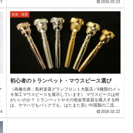
「YTR-9335NYS」の仕...
27
2016.03.23
音楽・楽器
初心者のトランペット・マウスピース選び
マ
（画像出典：島村楽器グランフロント大阪店／6種類のメッ
人
キ加工マウスピースを展示しています） マウスピースは何
い
がいいのか？ トランペットやその他金管楽器を購入する時
は、ヤマハでもバックでも、はたまた安い中国製の二流品
でも、通常はマウスピースが...
14
2016.02.22