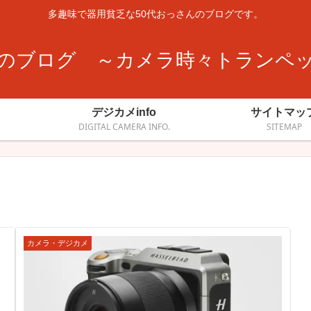
多趣味で器用貧乏な50代おっさんのブログです。
のブログ ～カメラ時々トランペ
デジカメinfo
サイトマッ
DIGITAL CAMERA INFO.
SITEMAP
カメラ・デジカメ