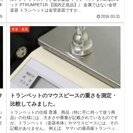
事
ッド PTRUMPET1R 【国内正規品】） 金属ではない金管
楽器 トランペットは金管楽器ですか...
05
2016.03.31
音楽・楽器
サ
トランペットのマウスピースの重さを測定・
比較してみました。
ッ
トランペットの仕様 普通、商品（特に手に持って使う商
サ
品）の仕様には、大きさや重量が記載されているものです
楽
が、トランペット（楽器本体）やマウスピースには、その
マ
記載がありません。 例えば、ヤマハの最高級トランペット