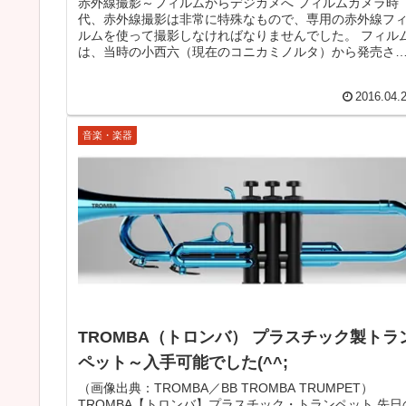
赤外線撮影～フィルムからデジカメへ フィルムカメラ時
代、赤外線撮影は非常に特殊なもので、専用の赤外線フ
ルムを使って撮影しなければなりませんでした。 フィル
は、当時の小西六（現在のコニカミノルタ）から発売さ
ていた「さくら赤外750」（の...
2016.04.
音楽・楽器
TROMBA（トロンバ） プラスチック製トラ
ペット～入手可能でした(^^;
（画像出典：TROMBA／BB TROMBA TRUMPET）
TROMBA【トロンバ】プラスチック・トランペット 先日