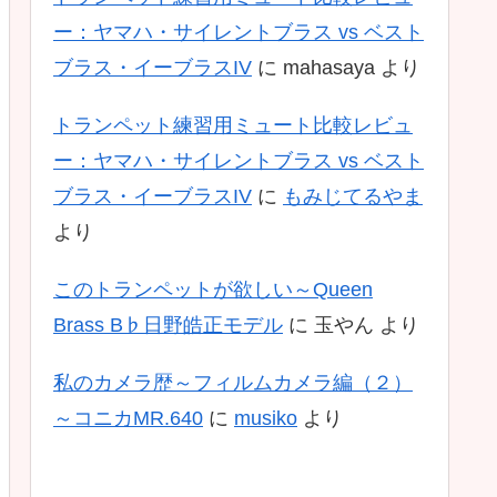
ー：ヤマハ・サイレントブラス vs ベスト
ブラス・イーブラスIV
に
mahasaya
より
トランペット練習用ミュート比較レビュ
ー：ヤマハ・サイレントブラス vs ベスト
ブラス・イーブラスIV
に
もみじてるやま
より
このトランペットが欲しい～Queen
Brass B♭日野皓正モデル
に
玉やん
より
私のカメラ歴～フィルムカメラ編（２）
～コニカMR.640
に
musiko
より