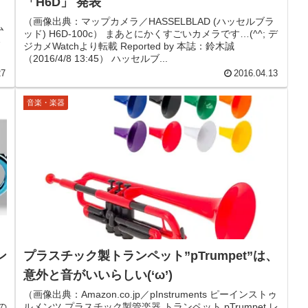
「H6D」 発表
ィ
（画像出典：マップカメラ／HASSELBLAD (ハッセルブラ
ム
ッド) H6D-100c） まあとにかくすごいカメラです…(^^; デ
れ
ジカメWatchより転載 Reported by 本誌：鈴木誠
（2016/4/8 13:45） ハッセルブ...
27
2016.04.13
音楽・楽器
ン
プラスチック製トランペット”pTrumpet”は、
意外と音がいいらしい(‘ω’)
（画像出典：Amazon.co.jp／pInstruments ピーインストゥ
の
ルメンツ プラスチック製管楽器 トランペット pTrumpet レ