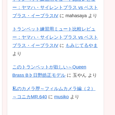
ー：ヤマハ・サイレントブラス vs ベスト
ブラス・イーブラスIV
に
mahasaya
より
トランペット練習用ミュート比較レビュ
ー：ヤマハ・サイレントブラス vs ベスト
ブラス・イーブラスIV
に
もみじてるやま
より
このトランペットが欲しい～Queen
Brass B♭日野皓正モデル
に
玉やん
より
私のカメラ歴～フィルムカメラ編（２）
～コニカMR.640
に
musiko
より