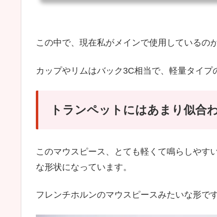
ため、試奏せず、全てネットで購入しています。よい子の皆さんは真似
で、ちゃんと試奏してから購入してください(^^;バック（Vincent Bach
ピー品これについては、以前の記事をご参照ください。なお、現在この
ピース...
この中で、現在私がメインで使用しているのが、
カップやリムはバック3C相当で、軽量タイプ
トランペットにはあまり似合
このマウスピース、とても軽くて鳴らしやす
な形状になっています。
フレンチホルンのマウスピースみたいな形で