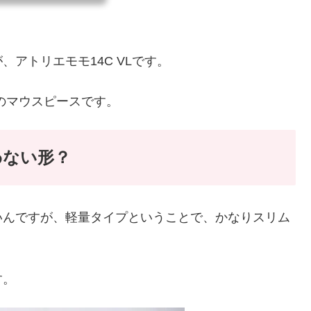
しない
）のコ
マウス
アトリエモモ14C VLです。
のマウスピースです。
わない形？
いんですが、軽量タイプということで、かなりスリム
す。