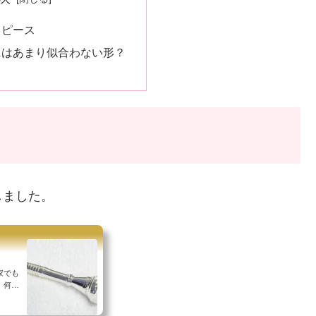
スピース
にはあまり似合わない形？
しました。
家でも
、何の
^;な
きない