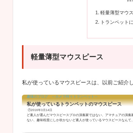
軽量薄型マウ
トランペット
軽量薄型マウスピース
私が使っているマウスピースは、以前ご紹介
趣味のブログ ～カメラ時々トランペット～
私が使っているトランペットのマウスピース
🕒️2016年3月14日
ど素人が選んだマウスピースプロの演奏家ではない、アマチュアの演奏
ない、趣味程度にしか吹かないど素人が使っているマウスピースなんて
参考にもならないかもしれませんが、書きたかった記事なので書きます(^
お、私のマウスピースの選び方ですが、近くに楽器店がなくて試奏がで