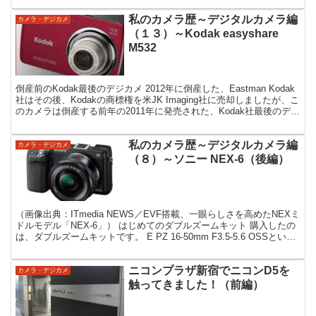
私のカメラ歴～デジタルカメラ編
カメラ・デジカメ
（１３）～Kodak easyshare
M532
倒産前のKodak最後のデジカメ 2012年に倒産した、Eastman Kodak
社はその後、Kodakの商標権を米JK Imaging社に売却しましたが、こ
のカメラは倒産する前年の2011年に発売された、Kodak社最後のデジ
カメです。 ...
私のカメラ歴～デジタルカメラ編
カメラ・デジカメ
（８）～ソニー NEX-6（後編）
（画像出典：ITmedia NEWS／EVF搭載、一眼らしさを高めたNEXミ
ドルモデル「NEX-6」） はじめてのダブルズームキット 購入したの
は、ダブルズームキットです。 E PZ 16-50mm F3.5-5.6 OSSという
標準ズーム...
ニコンプラザ新宿でニコンD5を
カメラ・デジカメ
触ってきました！（前編）