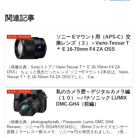
関連記事
ソニー Eマウント用（APS-C）交
カメラ・デジカメ
換レンズ（２）～Vario-Tessar T
＊ E 16-70mm F4 ZA OSS
（画像出典：Sonyストア／Vario-Tessar T＊ E 16-70mm F4 ZA
OSS） ちょっと残念だったレンズ ソニーEマウント2本目は、Vario-
Tessar T＊ E 16-70mm F4 ZA OSSでした。 Car...
私のカメラ歴～デジタルカメラ編
カメラ・デジカメ
（１０）～パナソニック LUMIX
DMC-GH4（前編）
（画像出典：photographytalk／Panasonic Lumix DMC GH4
Review） ソニーα7S 2014年5月16日に、35mmフルサイズセンサー
搭載ミラーレス一眼カメラ、ソニーα7Sが発売されました。 （現在
はモ...