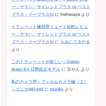
ー：ヤマハ・サイレントブラス vs ベスト
ブラス・イーブラスIV
に
mahasaya
より
トランペット練習用ミュート比較レビュ
ー：ヤマハ・サイレントブラス vs ベスト
ブラス・イーブラスIV
に
もみじてるやま
より
このトランペットが欲しい～Queen
Brass B♭日野皓正モデル
に
玉やん
より
私のカメラ歴～フィルムカメラ編（２）
～コニカMR.640
に
musiko
より