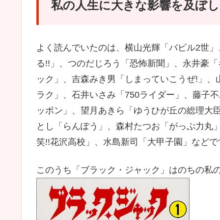
私の人生に大きな影響を及ぼ
よく読んでいたのは、横山光輝「バビル2世」
る!!」、つのだじろう「恐怖新聞」、永井豪
ック」、吉森みき男「しまっていこうぜ!」、
ラク」、石井いさみ「750ライダー」、藤子
ッポン」、望月あきら「ゆうひが丘の総理大
とし「らんぽう」、森村たつお「がっぷ力丸
笑!!花沢高校」、水島新司「大甲子園」などで
このうち「ブラック・ジャック」はのちの私